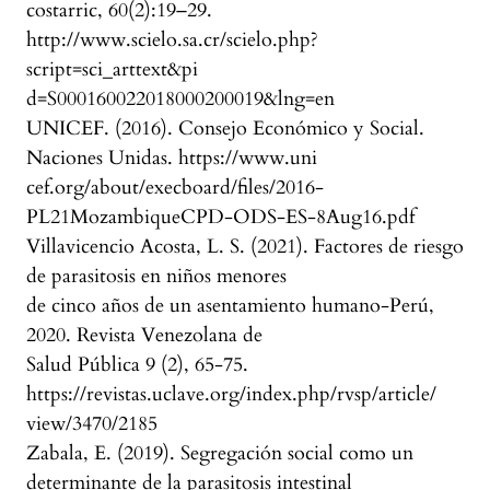
costarric, 60(2):19–29.
http://www.scielo.sa.cr/scielo.php?
script=sci_arttext&pi
d=S000160022018000200019&lng=en
UNICEF. (2016). Consejo Económico y Social.
Naciones Unidas. https://www.uni
cef.org/about/execboard/files/2016-
PL21MozambiqueCPD-ODS-ES-8Aug16.pdf
Villavicencio Acosta, L. S. (2021). Factores de riesgo
de parasitosis en niños menores
de cinco años de un asentamiento humano-Perú,
2020. Revista Venezolana de
Salud Pública 9 (2), 65-75.
https://revistas.uclave.org/index.php/rvsp/article/
view/3470/2185
Zabala, E. (2019). Segregación social como un
determinante de la parasitosis intestinal