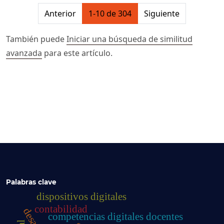
##issue.pagination##
Anterior
1-10 de 304
Siguiente
También puede
Iniciar una búsqueda de similitud
avanzada
para este artículo.
Palabras clave
dispositivos digitales
contabilidad
competencias digitales docentes