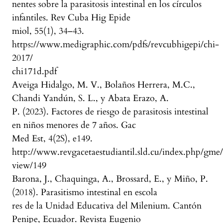
nentes sobre la parasitosis intestinal en los círculos
infantiles. Rev Cuba Hig Epide
miol, 55(1), 34–43.
https://www.medigraphic.com/pdfs/revcubhigepi/chi-
2017/
chi171d.pdf
Aveiga Hidalgo, M. V., Bolaños Herrera, M.C.,
Chandi Yandún, S. L., y Abata Erazo, A.
P. (2023). Factores de riesgo de parasitosis intestinal
en niños menores de 7 años. Gac
Med Est, 4(2S), e149.
http://www.revgacetaestudiantil.sld.cu/index.php/gme/a
view/149
Barona, J., Chaquinga, A., Brossard, E., y Miño, P.
(2018). Parasitismo intestinal en escola
res de la Unidad Educativa del Milenium. Cantón
Penipe, Ecuador. Revista Eugenio