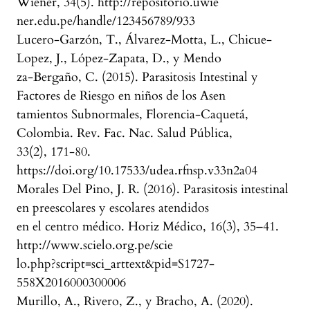
Wiener, 34(5). http://repositorio.uwie
ner.edu.pe/handle/123456789/933
Lucero-Garzón, T., Álvarez-Motta, L., Chicue-
Lopez, J., López-Zapata, D., y Mendo
za-Bergaño, C. (2015). Parasitosis Intestinal y
Factores de Riesgo en niños de los Asen
tamientos Subnormales, Florencia-Caquetá,
Colombia. Rev. Fac. Nac. Salud Pública,
33(2), 171-80.
https://doi.org/10.17533/udea.rfnsp.v33n2a04
Morales Del Pino, J. R. (2016). Parasitosis intestinal
en preescolares y escolares atendidos
en el centro médico. Horiz Médico, 16(3), 35–41.
http://www.scielo.org.pe/scie
lo.php?script=sci_arttext&pid=S1727-
558X2016000300006
Murillo, A., Rivero, Z., y Bracho, A. (2020).