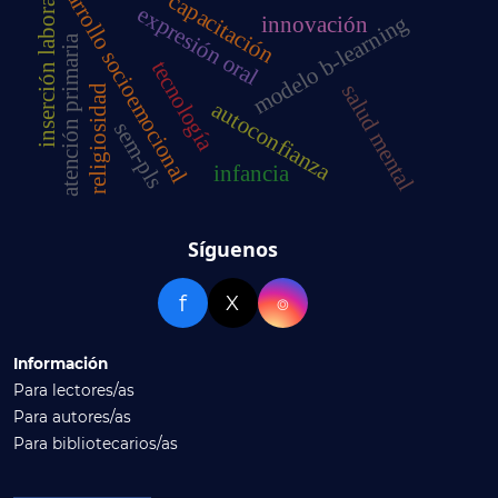
desarrollo socioemocional
capacitación
inserción laboral
expresión oral
modelo b-learning
innovación
atención primaria
tecnología
salud mental
religiosidad
autoconfianza
sem-pls
infancia
Síguenos
f
X
⌾
Información
Para lectores/as
Para autores/as
Para bibliotecarios/as