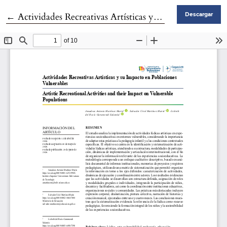
Volver a los detalles del artículo
←
Actividades Recreativas Artísticas y su Impacto en Poblaciones Vulnerables
Descargar