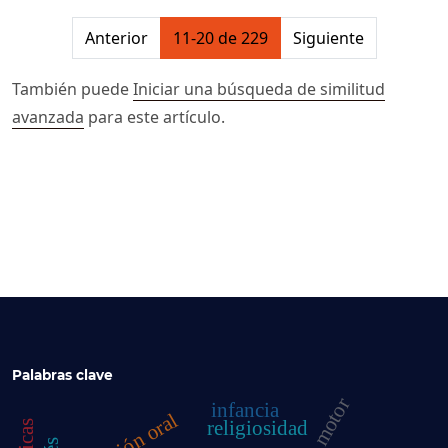
##issue.pagination##
Anterior
11-20 de 229
Siguiente
También puede
Iniciar una búsqueda de similitud
avanzada
para este artículo.
Palabras clave
infancia
religiosidad