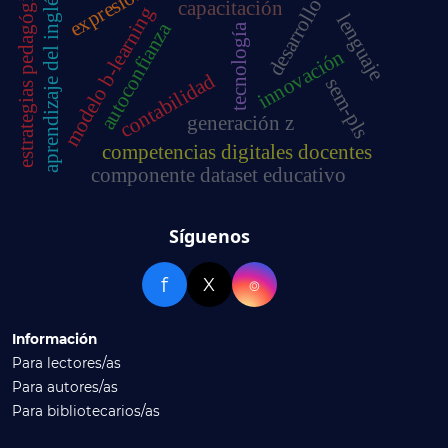
desarrollo motor
expresión oral
estrategias pedagógicas
aprendizaje del inglés
capacitación
modelo b-learning
lenguaje
autoconfianza
tecnología
innovación
contabilidad
sem-pls
generación z
competencias digitales docentes
componente dataset educativo
Síguenos
f
X
⌾
Información
Para lectores/as
Para autores/as
Para bibliotecarios/as