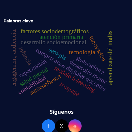
Palabras clave
factores sociodemográficos
engagement, audiencia.
aprendizaje del inglés
atención primaria
innovación
desarrollo socioemocional
infancia
sem-pls
competencias digitales docentes
tecnología
generación z
capacitación
desarrollo motor
modelo b-learning
salud mental
autoconfianza
contabilidad
lenguaje
Síguenos
f
X
⌾