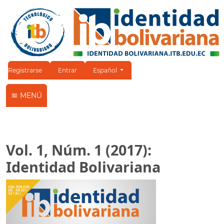
Cambiar el idioma. El idioma actual es:
Registrarse
Entrar
Español
MENÚ
Vol. 1, Núm. 1 (2017):
Identidad Bolivariana