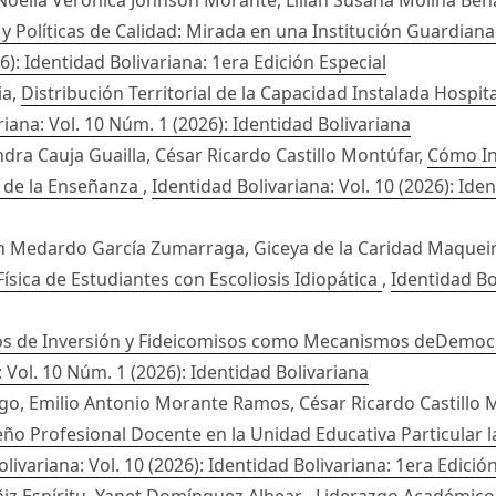
y Políticas de Calidad: Mirada en una Institución Guardian
6): Identidad Bolivariana: 1era Edición Especial
ia,
Distribución Territorial de la Capacidad Instalada Hospit
riana: Vol. 10 Núm. 1 (2026): Identidad Bolivariana
dra Cauja Guailla, César Ricardo Castillo Montúfar,
Cómo Inc
d de la Enseñanza
,
Identidad Bolivariana: Vol. 10 (2026): Ide
on Medardo García Zumarraga, Giceya de la Caridad Maqueir
Física de Estudiantes con Escoliosis Idiopática
,
Identidad Bo
s de Inversión y Fideicomisos como Mecanismos deDemocra
: Vol. 10 Núm. 1 (2026): Identidad Bolivariana
go, Emilio Antonio Morante Ramos, César Ricardo Castillo 
eño Profesional Docente en la Unidad Educativa Particular
livariana: Vol. 10 (2026): Identidad Bolivariana: 1era Edició
iz Espíritu, Yanet Domínguez Albear ,
Liderazgo Académico 