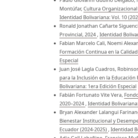
Montúfar,
Cultura Organizacional 
Identidad Bolivariana: Vol. 10 (202
Ronald Jonathan Cañarte Siguenc
Provincial, 2024
,
Identidad Boliva
Fabian Marcelo Cali, Noemi Alexan
Formación Continua en la Calida
Especial
Juan José Lagla Cuadros, Robins
para la Inclusión en la Educación 
Bolivariana: 1era Edición Especial
Fabián Fortunato Vite Vera,
Fondo
2020–2024
,
Identidad Bolivariana
Bryan Alexander Lalangui Farinan
Bienestar Institucional y Desemp
Ecuador (2024-2025)
,
Identidad Bo
Adia Gell Labañino, Francisco Muñ