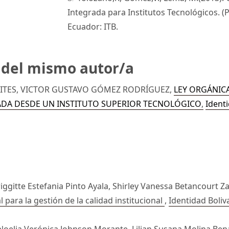
Integrada para Institutos Tecnológicos. (
Ecuador: ITB.
s del mismo autor/a
TES, VICTOR GUSTAVO GÓMEZ RODRÍGUEZ,
LEY ORGÁNIC
ADA DESDE UN INSTITUTO SUPERIOR TECNOLÓGICO
,
Identi
iggitte Estefania Pinto Ayala, Shirley Vanessa Betancourt 
para la gestión de la calidad institucional
,
Identidad Boliva
oelia Verónica Johnson Morante, Lilian Susana Molina Benav