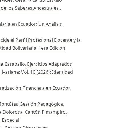
a de los Saberes Ancestrales
,
alaria en Ecuador: Un Análisis
ide el Perfil Profesional Docente y la
ntidad Bolivariana: 1era Edición
a Caraballo,
Ejercicios Adaptados
livariana: Vol. 10 (2026): Identidad
tización Financiera en Ecuador,
Montúfar,
Gestión Pedagógica,
 la Dolorosa, Cantón Pimampiro,
n Especial
y Gestión Directiva en