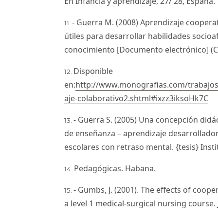
En Infancia y aprendizaje, 27/ 28, España.
- Guerra M. (2008) Aprendizaje coopera
útiles para desarrollar habilidades socioa
conocimiento [Documento electrónico] (Cit
Disponible
en:
http://www.monografias.com/trabajos
aje-colaborativo2.shtml#ixzz3iksoHk7C
- Guerra S. (2005) Una concepción didác
de enseñanza – aprendizaje desarrollador 
escolares con retraso mental. {tesis} Inst
Pedagógicas. Habana.
- Gumbs, J. (2001). The effects of coope
a level 1 medical-surgical nursing course. J