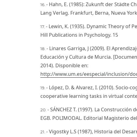
- Hahn, E. (1985): Zukunft der Städte 
Lang Verlag. Frankfurt, Berna, Nueva York
- Lewin, K. (1935). Dynamic Theory of P
Hill Publications in Psychology. 15
- Linares Garriga, J (2009). El Aprendiz
Educación y Cultura de Murcia. [Documento
2014). Disponible en:
http://www.um.es/eespecial/inclusion/d
- López, D. & Alvarez, I. (2010). Socio-c
cooperative learning tasks in virtual contex
- SÁNCHEZ T. (1997). La Construcción de
EGB. POLIMODAL. Editorial Magisterio del 
- Vigostky L.S (1987), Historia del Desa