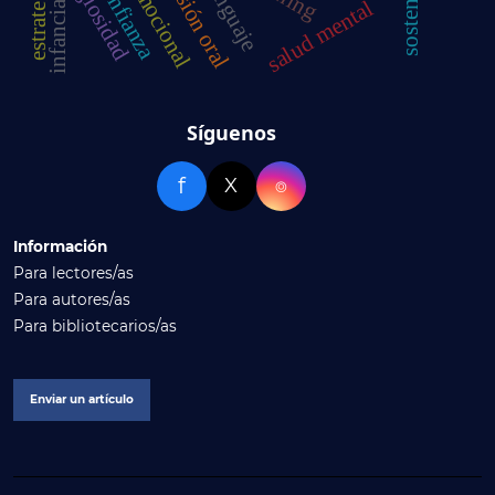
autoconfianza
expresión oral
religiosidad
lenguaje
salud mental
infancia
Síguenos
f
X
⌾
Información
Para lectores/as
Para autores/as
Para bibliotecarios/as
Enviar un artículo