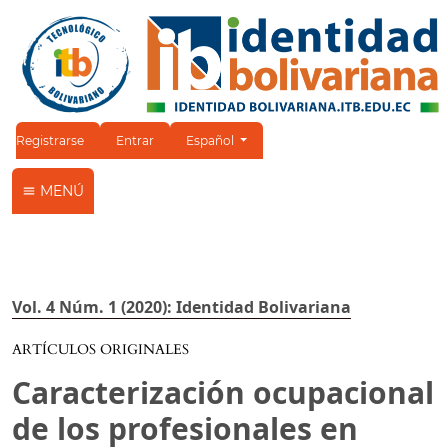
Cambiar el idioma. El idioma actual es:
Registrarse
Entrar
Español
MENÚ
Vol. 4 Núm. 1 (2020): Identidad Bolivariana
ARTÍCULOS ORIGINALES
Caracterización ocupacional
de los profesionales en