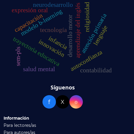
neurodesarrollo
religiosidad
aprendizaje del inglés
expresión oral
modelo b-learning
capacitación
atención primaria
desarrollo motor
lenguaje
tecnología
infancia
trayectoria educativa
innovación
sem-pls
autoconfianza
salud mental
contabilidad
Síguenos
f
X
⌾
Información
Para lectores/as
Para autores/as