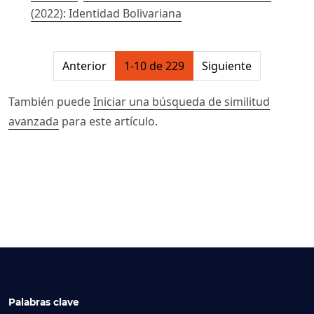
(2022): Identidad Bolivariana
##issue.pagination##
Anterior
1-10 de 229
Siguiente
También puede
Iniciar una búsqueda de similitud
avanzada
para este artículo.
Palabras clave