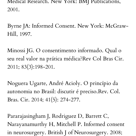
Medical Research. New York: BMJ Publications,
2001.
Byrne JA: Informed Consent. New York: McGraw-
Hill, 1997.
Minossi JG. O consentimento informado. Qual o
seu real valor na prática médica?Rev Col Bras Cir.
2011; 83(3):198-201.
Noguera Ugarte, André Acioly. O princípio da
autonomia no Brasil: discutir é preciso.Rev. Col.
Bras. Cir. 2014; 41(5): 274-277.
Pararajasingham J, Rodriguez D, Barrett C,
Narayanamurthy H, Mitchell P. Informed consent
in neurosurgery. British J of Neurosurgery. 2008;