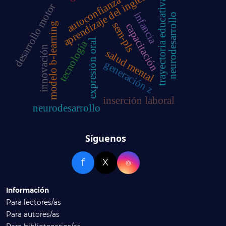
aprendizaje del inglés
autoconfianza
trayectoria educativa
desarrollo motor
infancia
neurodesarrollo
sem-pls
modelo b-learning
capacitación
expresión oral
tecnología
innovación
salud mental
generación z
inserción laboral
neurodesarrollo
Síguenos
f
X
⌾
Información
Para lectores/as
Para autores/as