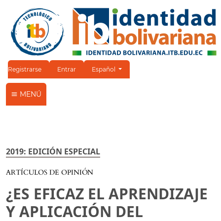
Cambiar el idioma. El idioma actual es:
Registrarse
Entrar
Español
MENÚ
2019: EDICIÓN ESPECIAL
ARTÍCULOS DE OPINIÓN
¿ES EFICAZ EL APRENDIZAJE
Y APLICACIÓN DEL