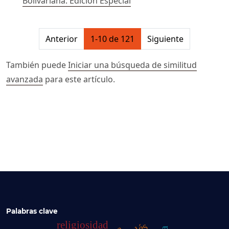
Bolivariana: Edición Especial
##issue.pagination##
Anterior
1-10 de 121
Siguiente
También puede
Iniciar una búsqueda de similitud
avanzada
para este artículo.
Palabras clave
religiosidad