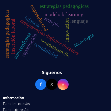
estrategias pedagógicas
expresión oral
estrategias pedagogicas
modelo b-learning
infancia
sem-pls
competencias digitales docentes
lenguaje
innovación
inserción laboral
autoconfianza
tecnología
capacitación
neurodesarrollo
contabilidad
Síguenos
f
X
⌾
Información
Para lectores/as
Para autores/as