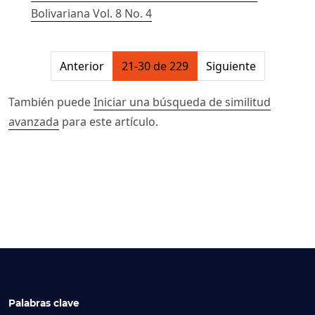
Bolivariana Vol. 8 No. 4
##issue.pagination##
Anterior
21-30 de 229
Siguiente
También puede
Iniciar una búsqueda de similitud
avanzada
para este artículo.
Palabras clave