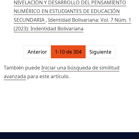
NIVELACIÓN Y DESARROLLO DEL PENSAMIENTO
NUMÉRICO EN ESTUDIANTES DE EDUCACIÓN
SECUNDARIA
,
Identidad Bolivariana: Vol. 7 Núm. 1
(2023): Indentidad Bolivariana
##issue.pagination##
Anterior
1-10 de 304
Siguiente
También puede
Iniciar una búsqueda de similitud
avanzada
para este artículo.