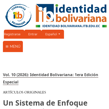
Cambiar el idioma. El idioma actual es:
Registrarse
Entrar
Español
MENÚ
Vol. 10 (2026): Identidad Bolivariana: 1era Edición
Especial
ARTÍCULOS ORIGINALES
Un Sistema de Enfoque