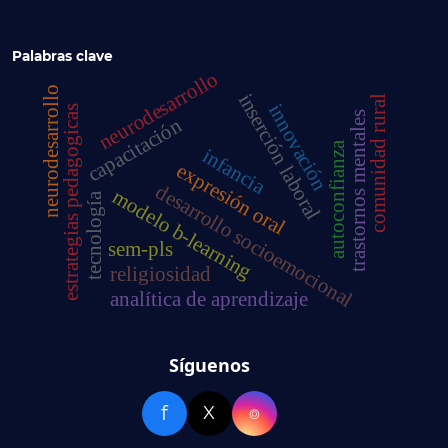
Palabras clave
neurodesarrollo
neurodesarrollo
inserción laboral
comunidad rural
innovación
estrategias pedagogicas
trastornos mentales
capacitación
autoconfianza
infancia
expresión oral
desarrollo socioemocional
modelo b-learning
tecnología
sem-pls
religiosidad
analítica de aprendizaje
Síguenos
f
X
⌾