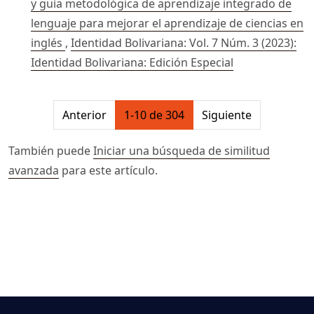
y guía metodológica de aprendizaje integrado de
lenguaje para mejorar el aprendizaje de ciencias en
inglés
,
Identidad Bolivariana: Vol. 7 Núm. 3 (2023):
Identidad Bolivariana: Edición Especial
##issue.pagination##
Anterior
1-10 de 304
Siguiente
También puede
Iniciar una búsqueda de similitud
avanzada
para este artículo.