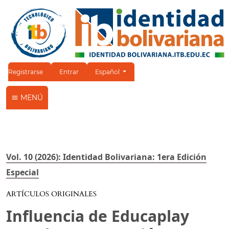
Cambiar el idioma. El idioma actual es:
Registrarse
Entrar
Español
MENÚ
Vol. 10 (2026): Identidad Bolivariana: 1era Edición
Especial
ARTÍCULOS ORIGINALES
Influencia de Educaplay