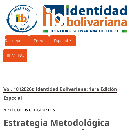
Cambiar el idioma. El idioma actual es:
Registrarse
Entrar
Español
MENÚ
Vol. 10 (2026): Identidad Bolivariana: 1era Edición
Especial
ARTÍCULOS ORIGINALES
Estrategia Metodológica