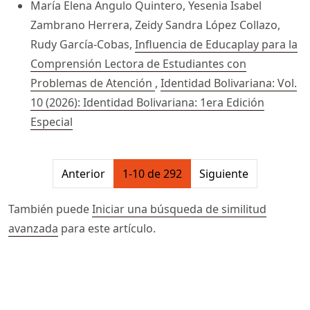
María Elena Angulo Quintero, Yesenia Isabel
Zambrano Herrera, Zeidy Sandra López Collazo,
Rudy García-Cobas,
Influencia de Educaplay para la
Comprensión Lectora de Estudiantes con
Problemas de Atención
,
Identidad Bolivariana: Vol.
10 (2026): Identidad Bolivariana: 1era Edición
Especial
##issue.pagination##
Anterior
1-10 de 292
Siguiente
También puede
Iniciar una búsqueda de similitud
avanzada
para este artículo.