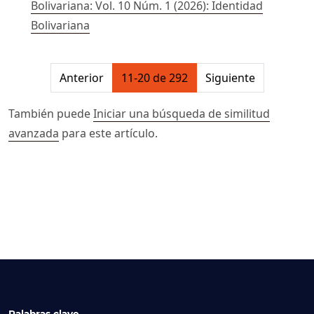
Bolivariana: Vol. 10 Núm. 1 (2026): Identidad
Bolivariana
##issue.pagination##
Anterior
11-20 de 292
Siguiente
También puede
Iniciar una búsqueda de similitud
avanzada
para este artículo.