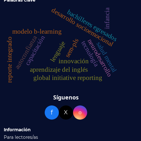
Palabras clave
desarrollo socioemocional
infancia
bachilleres egresados
modelo b-learning
autoconfianza
capacitación
reporte integrado
sem-pls
neurodesarrollo
tecnología
lenguaje
salud mental
innovación
aprendizaje del inglés
global initiative reporting
Síguenos
f
X
⌾
Información
Para lectores/as