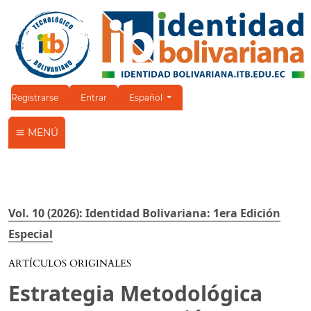
Cambiar el idioma. El idioma actual es:
Registrarse
Entrar
Español
MENÚ
Vol. 10 (2026): Identidad Bolivariana: 1era Edición
Especial
ARTÍCULOS ORIGINALES
Estrategia Metodológica