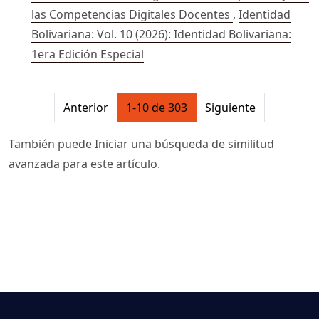
las Competencias Digitales Docentes
,
Identidad
Bolivariana: Vol. 10 (2026): Identidad Bolivariana:
1era Edición Especial
##issue.pagination##
Anterior
1-10 de 303
Siguiente
También puede
Iniciar una búsqueda de similitud
avanzada
para este artículo.