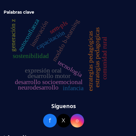
Palabras clave
autoconfianza
modelo b-learning
sem-pls
innovación
generación z
estrategias pedagogicas
capacitación
estrategias pedagógicas
comunidad rural
sostenibilidad
tecnología
expresión oral
desarrollo motor
desarrollo socioemocional
neurodesarrollo
infancia
Síguenos
f
X
⌾