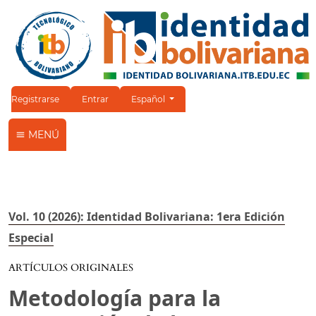
Cambiar el idioma. El idioma actual es:
Registrarse
Entrar
Español
MENÚ
Vol. 10 (2026): Identidad Bolivariana: 1era Edición
Especial
ARTÍCULOS ORIGINALES
Metodología para la