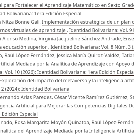
cial para Fortalecer el Aprendizaje Matemático en Sexto Gr
dad Bolivariana: 1era Edición Especial
a Nitza Bonne Gali,
Implementación estratégica de un plan d
tornos virtuales de aprendizaje
,
Identidad Bolivariana: Vol. 9
i Alonso Medina, Virginia Jacqueline Sánchez Andrade,
Ense
n la educación superior
,
Identidad Bolivariana: Vol. 8 Núm. 3 
 Raúl López-Fernández, Jessica María Quiroz-Valdéz, Tatia
 Artificial Mediada por la Analítica de Aprendizaje con Apoy
a: Vol. 10 (2026): Identidad Bolivariana: 1era Edición Especia
Exploración del impacto del metaverso y la inteligencia arti
 2 (2024): Identidad Bolivariana
Fernando Arias Paredes, César Vicente Ramírez Gutiérrez, S
gencia Artificial para Mejorar las Competencias Digitales 
a Edición Especial
nado, Rosa Margarita Moyón Quinatoa, Raúl López-Fernánde
alítica del Aprendizaje Mediada por la Inteligencia Artificia