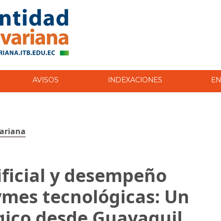
AVISOS
INDEXACIONES
EN
variana
ificial y desempeño
ymes tecnológicas: Un
égico desde Guayaquil