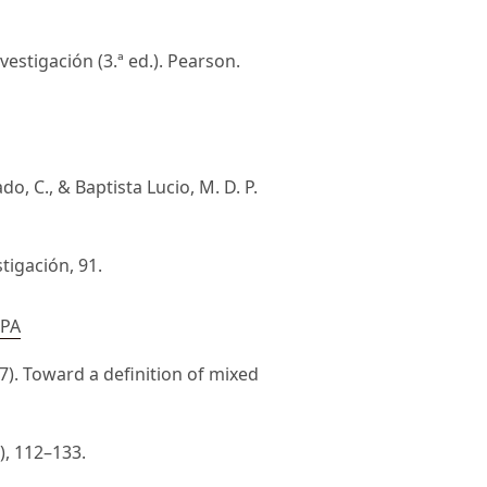
vestigación (3.ª ed.). Pearson.
o, C., & Baptista Lucio, M. D. P.
tigación, 91.
SPA
07). Toward a definition of mixed
), 112–133.