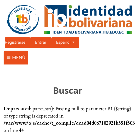
Cambiar el idioma. El idioma actual es:
Registrarse
Entrar
Español
MENÚ
Buscar
Deprecated
: parse_str(): Passing null to parameter #1 ($string)
of type string is deprecated in
/var/www/ojs/cache/t_compile/dcad04d067102921b551f503
on line
44