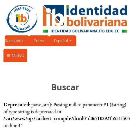
Cambiar el idioma. El idioma actual es:
Registrarse
Entrar
Español
MENÚ
Buscar
Deprecated
: parse_str(): Passing null to parameter #1 ($string)
of type string is deprecated in
/var/www/ojs/cache/t_compile/dcad04d067102921b551f503
on line
44