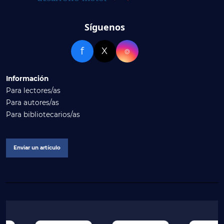
Síguenos
f
X
⌾
Información
Para lectores/as
Para autores/as
Para bibliotecarios/as
Enviar un artículo