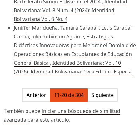
Bachillerato Simón Bolívar en el 2024
,
Identidad
Bolivariana: Vol. 8 Núm. 4 (2024): Identidad
Bolivariana Vol. 8 No. 4
Jeniffer Maridueña, Tamara Carabalí, Letis Carabalí
García, Julia Robinson Aguirre,
Estrategias
Didácticas Innovadoras para Mejorar el Dominio de
Operaciones Básicas en Estudiantes de Educación
General Básica
,
Identidad Bolivariana: Vol. 10
(2026): Identidad Bolivariana: 1era Edición Especial
##issue.pagination##
Anterior
11-20 de 304
Siguiente
También puede
Iniciar una búsqueda de similitud
avanzada
para este artículo.