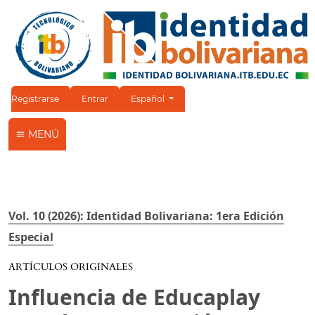
Cambiar el idioma. El idioma actual es:
Registrarse
Entrar
Español
MENÚ
Vol. 10 (2026): Identidad Bolivariana: 1era Edición
Especial
ARTÍCULOS ORIGINALES
Influencia de Educaplay