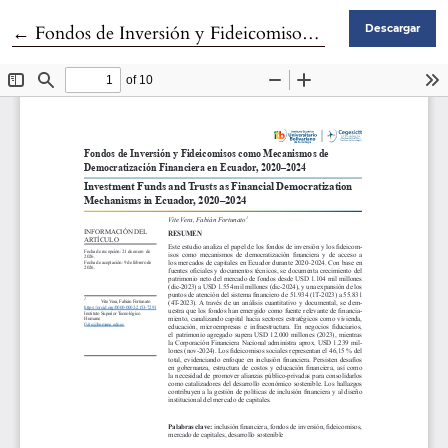
Volver a los detalles del artículo
←
Fondos de Inversión y Fideicomisos como Mecanismos deDemocratización Financiera en Ecuador, 2020–2024
Descargar