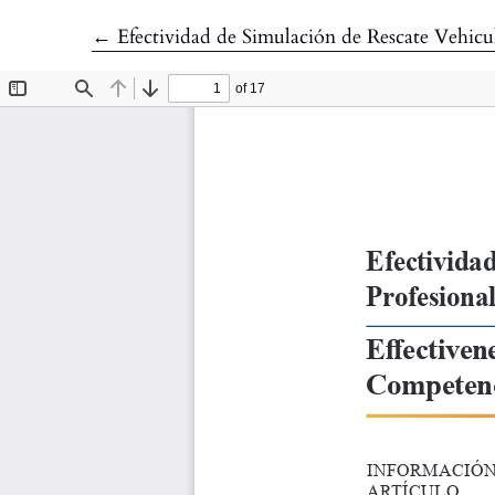
Volver a los detalles del artículo
←
Efectividad de Simulación de Rescate Vehic