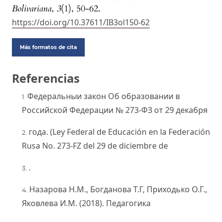
Bolivariana
,
3
(1), 50-62.
https://doi.org/10.37611/IB3ol150-62
Más formatos de cita
Referencias
Федеральныи закон Об образовании в
Российской Федерации № 273-ФЗ от 29 декабря
года. (Ley Federal de Educación en la Federación
Rusa No. 273-FZ del 29 de diciembre de
.
Назарова Н.М., Богданова Т.Г, Приходько О.Г.,
Яковлева И.М. (2018). Педагогика