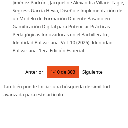
Jiménez Padrón , Jacqueline Alexandra Villacis Tagle,
Segress García Hevia,
Diseño e Implementación de
un Modelo de Formación Docente Basado en
Gamificación Digital para Potenciar Prácticas
Pedagógicas Innovadoras en el Bachillerato
,
Identidad Bolivariana: Vol. 10 (2026): Identidad
Bolivariana: 1era Edición Especial
##issue.pagination##
Anterior
1-10 de 303
Siguiente
También puede
Iniciar una búsqueda de similitud
avanzada
para este artículo.