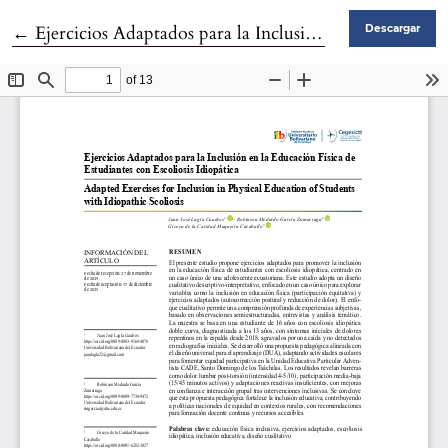
Volver a los detalles del artículo
←
Ejercicios Adaptados para la Inclusión en la Educación Física de Estudiantes con Escoliosis Idiopática
Descargar