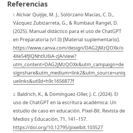
Referencias
Alcívar Quijije, M. J., Solórzano Macías, C. D.,
Vázquez Zubizarreta, G., & Rumbaut Rangel, D.
(2025). Manual didáctico para el uso de ChatGPT
en Preparatoria (v1.0) [Material suplementario].
https://www.canva.com/design/DAG2jMzQOXk/o
4Xe54fJlQNhtlU6iA-zJA/view?
utm_content=DAG2jMzQOXk&utm_campaign=de
signshare&utm_medium=link2&utm_source=uniq
uelinks&utlId=h9c1656877f
Baldrich, K., & Domínguez-Oller, J. C. (2024). El
uso de ChatGPT en la escritura académica: Un
estudio de caso en educación. Píxel-Bit. Revista de
Medios y Educación, 71, 141–157.
https://doi.org/10.12795/pixelbit.103527