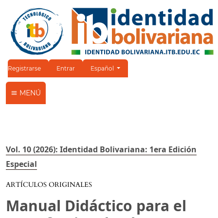
Cambiar el idioma. El idioma actual es:
Registrarse
Entrar
Español
MENÚ
Vol. 10 (2026): Identidad Bolivariana: 1era Edición
Especial
ARTÍCULOS ORIGINALES
Manual Didáctico para el