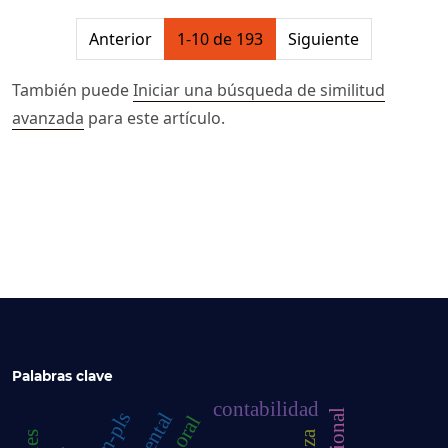
##issue.pagination##
Anterior
1-10 de 193
Siguiente
También puede
Iniciar una búsqueda de similitud
avanzada
para este artículo.
Palabras clave
contabilidad
sem-pls