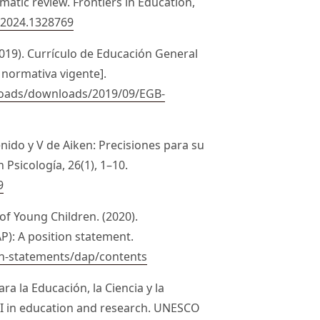
matic review. Frontiers in Education,
c.2024.1328769
2019). Currículo de Educación General
 normativa vigente].
loads/downloads/2019/09/EGB-
enido y V de Aiken: Precisiones para su
 Psicología, 26(1), 1–10.
9
of Young Children. (2020).
P): A position statement.
on-statements/dap/contents
a la Educación, la Ciencia y la
 AI in education and research. UNESCO