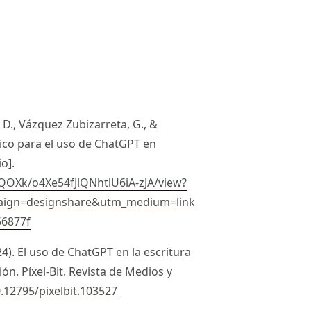
C. D., Vázquez Zubizarreta, G., &
ico para el uso de ChatGPT en
o].
OXk/o4Xe54fJlQNhtlU6iA-zJA/view?
ign=designshare&utm_medium=link
56877f
024). El uso de ChatGPT en la escritura
n. Píxel-Bit. Revista de Medios y
0.12795/pixelbit.103527