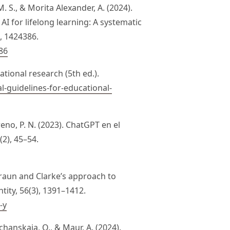
 S., & Morita Alexander, A. (2024).
AI for lifelong learning: A systematic
9, 1424386.
86
ational research (5th ed.).
l-guidelines-for-educational-
eno, P. N. (2023). ChatGPT en el
(2), 45–54.
Braun and Clarke’s approach to
tity, 56(3), 1391–1412.
-y
schanskaia, O., & Maur, A. (2024).