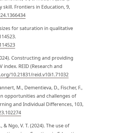
kill. Frontiers in Education, 9,
024.1366434
sizes for saturation in qualitative
 114523.
.114523
(2024). Constructing and providing
 V index. REID (Research and
i.org/10.21831/reid.v10i1.71032
annert, M., Dementieva, D., Fischer, F.,
On opportunities and challenges of
ning and Individual Differences, 103,
023.102274
 H., & Ngo, V. T. (2024). The use of