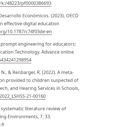
ark:/48223/pf0000386693
 Desarrollo Económicos. (2023). OECD
 effective digital education
.org/10.1787/c74f03de-en
 AI prompt engineering for educators:
ducation Technology. Advance online
26434241298954
, N., & Renbarger, R. (2022). A meta-
on provided to children suspected of
eech, and Hearing Services in Schools,
4/2022_LSHSS-21-00160
A systematic literature review of
ing Environments, 7, 33.
-9