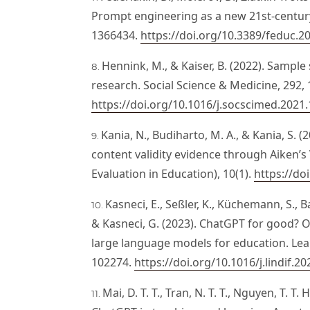
Prompt engineering as a new 21st-century s
1366434.
https://doi.org/10.3389/feduc.2
Hennink, M., & Kaiser, B. (2022). Sample 
research. Social Science & Medicine, 292,
https://doi.org/10.1016/j.socscimed.2021
Kania, N., Budiharto, M. A., & Kania, S. 
content validity evidence through Aiken’s
Evaluation in Education), 10(1).
https://do
Kasneci, E., Seßler, K., Küchemann, S., B
& Kasneci, G. (2023). ChatGPT for good? 
large language models for education. Lear
102274.
https://doi.org/10.1016/j.lindif.2
Mai, D. T. T., Tran, N. T. T., Nguyen, T. T.