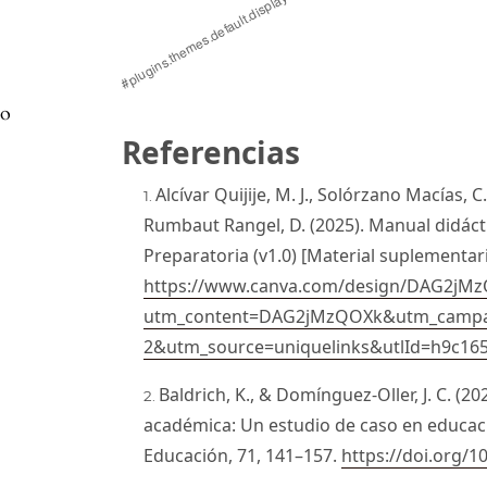
vo
Referencias
Alcívar Quijije, M. J., Solórzano Macías, 
Rumbaut Rangel, D. (2025). Manual didáct
Preparatoria (v1.0) [Material suplementari
https://www.canva.com/design/DAG2jMzQ
utm_content=DAG2jMzQOXk&utm_campa
2&utm_source=uniquelinks&utlId=h9c16
Baldrich, K., & Domínguez-Oller, J. C. (2
académica: Un estudio de caso en educació
Educación, 71, 141–157.
https://doi.org/1