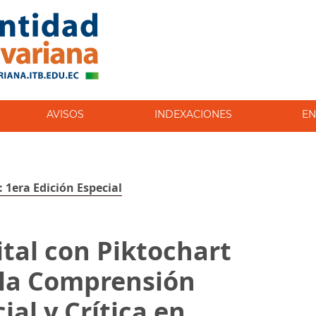
AVISOS
INDEXACIONES
EN
: 1era Edición Especial
ital con Piktochart
 la Comprensión
ial y Crítica en