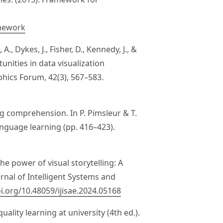
amework
 A., Dykes, J., Fisher, D., Kennedy, J., &
unities in data visualization
phics Forum, 42(3), 567–583.
ng comprehension. In P. Pimsleur & T.
anguage learning (pp. 416–423).
The power of visual storytelling: A
rnal of Intelligent Systems and
oi.org/10.48059/ijisae.2024.05168
quality learning at university (4th ed.).