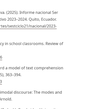
va. (2025). Informe nacional Ser
ctivo 2023–2024. Quito, Ecuador.
rtes/sestciclo21/nacional/2023-
racy in school classrooms. Review of
86
oward a model of text comprehension
5), 363–394.
63
ultimodal discourse: The modes and
Arnold.