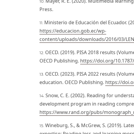
Mayer, R. E. (2020). Multimedia learnin
Press.
Ministerio de Educación del Ecuador. (20
https://educacion.gob.ec/wp-
content/uploads/downloads/2016/03/LE
OECD. (2019). PISA 2018 results (Volum
OECD Publishing.
https://doi.org/10.1787
OECD. (2023). PISA 2022 results (Volume 
education. OECD Publishing.
https://doi.
Snow, C. E. (2002). Reading for unders
development program in reading compre
https://www.rand.org/pubs/monograph_
Wineburg, S., & McGrew, S. (2019). Late
expertise: Reading less and learning more