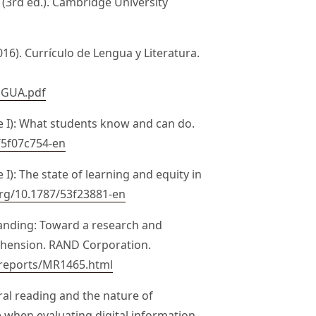
g (3rd ed.). Cambridge University
16). Currículo de Lengua y Literatura.
NGUA.pdf
e I): What students know and can do.
/5f07c754-en
I): The state of learning and equity in
org/10.1787/53f23881-en
tanding: Toward a research and
hension. RAND Corporation.
reports/MR1465.html
ral reading and the nature of
 when evaluating digital information.