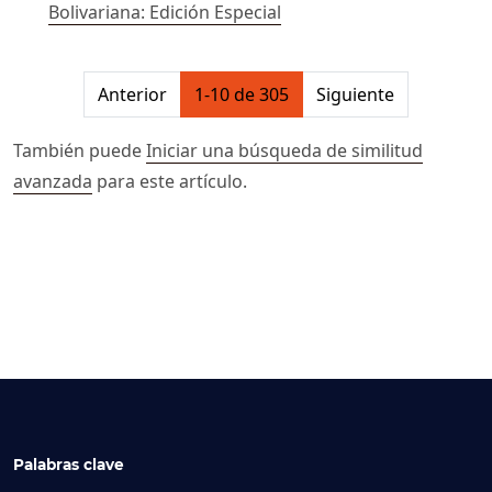
Bolivariana: Edición Especial
##issue.pagination##
Anterior
1-10 de 305
Siguiente
También puede
Iniciar una búsqueda de similitud
avanzada
para este artículo.
Palabras clave