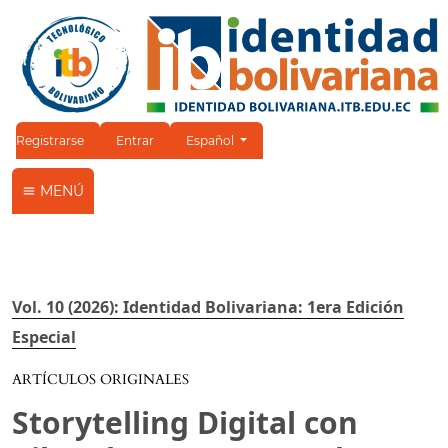
Cambiar el idioma. El idioma actual es:
Registrarse
Entrar
Español
MENÚ
Vol. 10 (2026): Identidad Bolivariana: 1era Edición
Especial
ARTÍCULOS ORIGINALES
Storytelling Digital con