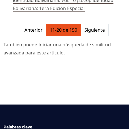
Identidad Bolivariana: Vol. 10 (2026): Identidad
Bolivariana: 1era Edición Especial
##issue.pagination##
Anterior
11-20 de 150
Siguiente
También puede
Iniciar una búsqueda de similitud
avanzada
para este artículo.
Palabras clave