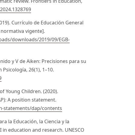
matic review. Frontiers in Education,
c.2024.1328769
2019). Currículo de Educación General
 normativa vigente].
loads/downloads/2019/09/EGB-
enido y V de Aiken: Precisiones para su
 Psicología, 26(1), 1–10.
9
of Young Children. (2020).
P): A position statement.
on-statements/dap/contents
a la Educación, la Ciencia y la
 AI in education and research. UNESCO