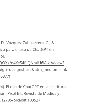
C. D., Vázquez Zubizarreta, G., &
ico para el uso de ChatGPT en
o].
OXk/o4Xe54fJlQNhtlU6iA-zJA/view?
ign=designshare&utm_medium=link
56877f
024). El uso de ChatGPT en la escritura
n. Píxel-Bit. Revista de Medios y
0.12795/pixelbit.103527