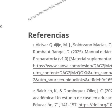
vo
Referencias
Alcívar Quijije, M. J., Solórzano Macías, 
Rumbaut Rangel, D. (2025). Manual didáct
Preparatoria (v1.0) [Material suplementari
https://www.canva.com/design/DAG2jMzQ
utm_content=DAG2jMzQOXk&utm_campa
2&utm_source=uniquelinks&utlId=h9c16
Baldrich, K., & Domínguez-Oller, J. C. (2
académica: Un estudio de caso en educació
Educación, 71, 141–157.
https://doi.org/1