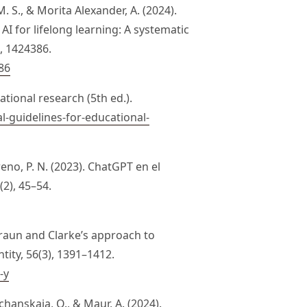
 S., & Morita Alexander, A. (2024).
AI for lifelong learning: A systematic
9, 1424386.
86
ational research (5th ed.).
l-guidelines-for-educational-
eno, P. N. (2023). ChatGPT en el
(2), 45–54.
Braun and Clarke’s approach to
tity, 56(3), 1391–1412.
-y
schanskaia, O., & Maur, A. (2024).