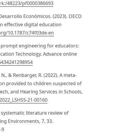
ark:/48223/pf0000386693
 Desarrollo Económicos. (2023). OECD
 effective digital education
.org/10.1787/c74f03de-en
 AI prompt engineering for educators:
ducation Technology. Advance online
26434241298954
, N., & Renbarger, R. (2022). A meta-
on provided to children suspected of
eech, and Hearing Services in Schools,
4/2022_LSHSS-21-00160
A systematic literature review of
ing Environments, 7, 33.
-9