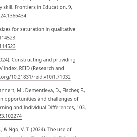
kill. Frontiers in Education, 9,
024.1366434
sizes for saturation in qualitative
 114523.
.114523
(2024). Constructing and providing
 V index. REID (Research and
i.org/10.21831/reid.v10i1.71032
annert, M., Dementieva, D., Fischer, F.,
On opportunities and challenges of
ning and Individual Differences, 103,
023.102274
 H., & Ngo, V. T. (2024). The use of