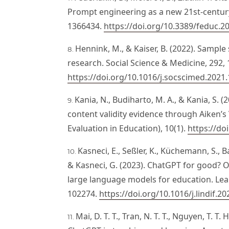
Prompt engineering as a new 21st-century s
1366434.
https://doi.org/10.3389/feduc.2
Hennink, M., & Kaiser, B. (2022). Sample 
research. Social Science & Medicine, 292,
https://doi.org/10.1016/j.socscimed.2021
Kania, N., Budiharto, M. A., & Kania, S. 
content validity evidence through Aiken’s
Evaluation in Education), 10(1).
https://do
Kasneci, E., Seßler, K., Küchemann, S., B
& Kasneci, G. (2023). ChatGPT for good? 
large language models for education. Lear
102274.
https://doi.org/10.1016/j.lindif.2
Mai, D. T. T., Tran, N. T. T., Nguyen, T. T.