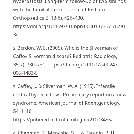
hyperostosis: Long-term follow-up of two siblings
with the familial form. Journal of Pediatric
Orthopaedics B, 13(6), 426–430.
https://doi.org/10.1097/01.bpb.0000137367.76791.
3e
Berdon, W. E. (2005). Who is the Silverman of
Caffey-Silverman disease? Pediatric Radiology,
35(7), 730–731.
https://doi.org/10.1007/s00247-
005-1483-5
Caffey, J., & Silverman, W. A. (1945). Infantile
cortical hyperostosis: Preliminary report on a new
syndrome. American Journal of Roentgenology,
54, 1–16.
https://pubmed.ncbi.nlm.nih.gov/21003455/
Chapman, T., Menashe, S. J., & Taragin, B. H.