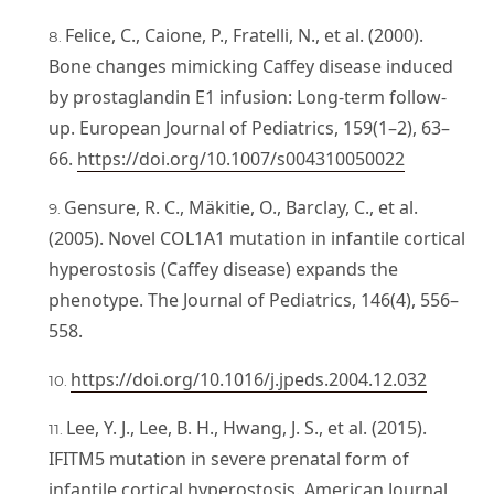
Felice, C., Caione, P., Fratelli, N., et al. (2000).
Bone changes mimicking Caffey disease induced
by prostaglandin E1 infusion: Long-term follow-
up. European Journal of Pediatrics, 159(1–2), 63–
66.
https://doi.org/10.1007/s004310050022
Gensure, R. C., Mäkitie, O., Barclay, C., et al.
(2005). Novel COL1A1 mutation in infantile cortical
hyperostosis (Caffey disease) expands the
phenotype. The Journal of Pediatrics, 146(4), 556–
558.
https://doi.org/10.1016/j.jpeds.2004.12.032
Lee, Y. J., Lee, B. H., Hwang, J. S., et al. (2015).
IFITM5 mutation in severe prenatal form of
infantile cortical hyperostosis. American Journal