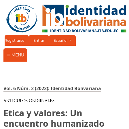
Cambiar el idioma. El idioma actual es:
Registrarse
Entrar
Español
MENÚ
Vol. 6 Núm. 2 (2022): Identidad Bolivariana
ARTÍCULOS ORIGINALES
Etica y valores: Un
encuentro humanizado