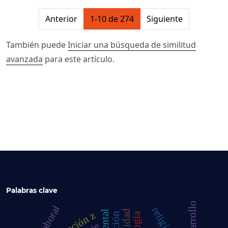
##issue.pagination##
Anterior
1-10 de 274
Siguiente
También puede
Iniciar una búsqueda de similitud
avanzada
para este artículo.
Palabras clave