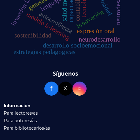
neurodesarrollo
inserción laboral
religiosidad
contabilidad
salud mental
generación z
capacitación
tecnología
lenguaje
innovación
autoconfianza
modelo b-learning
expresión oral
sostenibilidad
neurodesarrollo
desarrollo socioemocional
estrategias pedagógicas
Síguenos
f
X
⌾
Información
Para lectores/as
Para autores/as
Para bibliotecarios/as