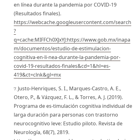
en línea durante la pandemia por COVID-19
(Resultados finales).
https://webcache.googleusercontent.com/search
?
q=cache:MIFFCh0XJxYJ:https://www.gob.mx/inapa
m/documentos/estudio-de-estimulacion-
cognitiva-en-li-nea-durante-la-pandemia-por-
covid-19-resultados-finales&cd=1&hl=es-
419&ct=clnk&gl=mx
Justo-Henriques, S. I., Marques-Castro, A. E.,
Otero, P., & Vázquez, F. L., & Torres, A. J. (2019).
Programa de es-timulación cognitiva individual de
larga duración para personas con trastorno
neurocognitivo leve: Estudio piloto. Revista de
Neurología, 68(7), 2819.