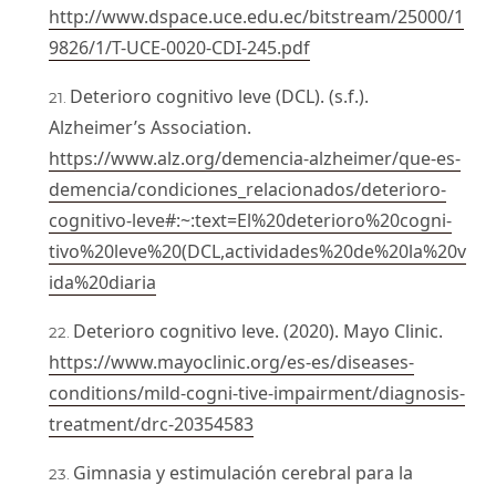
http://www.dspace.uce.edu.ec/bitstream/25000/1
9826/1/T-UCE-0020-CDI-245.pdf
Deterioro cognitivo leve (DCL). (s.f.).
Alzheimer’s Association.
https://www.alz.org/demencia-alzheimer/que-es-
demencia/condiciones_relacionados/deterioro-
cognitivo-leve#:~:text=El%20deterioro%20cogni-
tivo%20leve%20(DCL,actividades%20de%20la%20v
ida%20diaria
Deterioro cognitivo leve. (2020). Mayo Clinic.
https://www.mayoclinic.org/es-es/diseases-
conditions/mild-cogni-tive-impairment/diagnosis-
treatment/drc-20354583
Gimnasia y estimulación cerebral para la