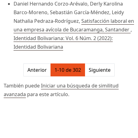
Daniel Hernando Corzo-Arévalo, Derly Karolina
Barco-Moreno, Sebastián García-Méndez, Leidy
Nathalia Pedraza-Rodríguez,
Satisfacción laboral en
una empresa avícola de Bucaramanga, Santander
,
Identidad Bolivariana: Vol. 6 Núm. 2 (2022):
Identidad Bolivariana
##issue.pagination##
Anterior
1-10 de 302
Siguiente
También puede
Iniciar una búsqueda de similitud
avanzada
para este artículo.