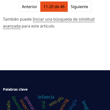
##issue.pagination##
Anterior
11-20 de 46
Siguiente
También puede
Iniciar una búsqueda de similitud
avanzada
para este artículo.
Palabras clave
infancia
sem-pls
generación z
tecnología
lenguaje