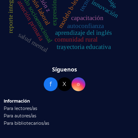
desarrollo socioemocional
modelo b-learning
inserción laboral
reporte integrado
expresión oral
innovación
atención primaria
capacitación
autoconfianza
aprendizaje del inglés
salud mental
comunidad rural
trayectoria educativa
Síguenos
f
X
⌾
Información
Para lectores/as
Para autores/as
Para bibliotecarios/as