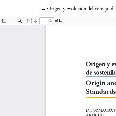
Volver a los detalles del artículo
←
Origen y evolución del consejo de 