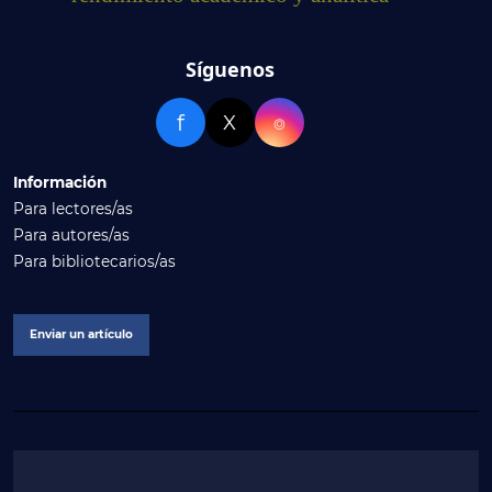
Síguenos
f
X
⌾
Información
Para lectores/as
Para autores/as
Para bibliotecarios/as
Enviar un artículo