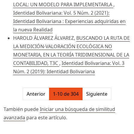
LOCAL: UN MODELO PARA IMPLEMENTARLA
,
Identidad Bolivariana: Vol. 5 Núm. 2 (2021):
Identidad Bolivariana : Experiencias adquiridas en
la nueva Realidad
HAROLD ÁLVAREZ ÁLVAREZ,
BUSCANDO LA RUTA DE
LA MEDICIÓN-VALORACIÓN ECOLÓGICA NO
MONETARIA, EN LA TEORÍA TRIDIMENSIONAL DE LA
CONTABILIDAD, T3C
,
Identidad Bolivariana: Vol. 3
Núm. 2 (2019): Identidad Bolivariana
##issue.pagination##
Anterior
1-10 de 304
Siguiente
También puede
Iniciar una búsqueda de similitud
avanzada
para este artículo.