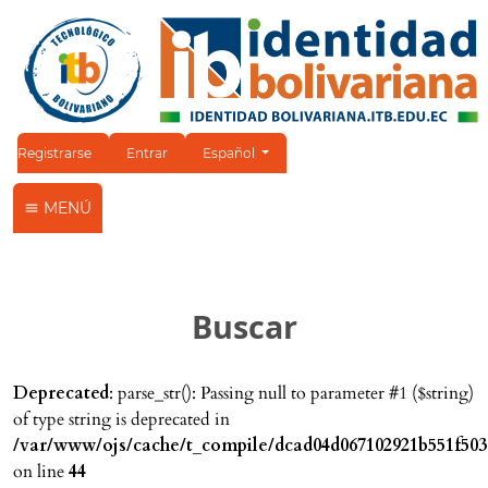
Cambiar el idioma. El idioma actual es:
Registrarse
Entrar
Español
MENÚ
Buscar
Deprecated
: parse_str(): Passing null to parameter #1 ($string)
of type string is deprecated in
/var/www/ojs/cache/t_compile/dcad04d067102921b551f503
on line
44