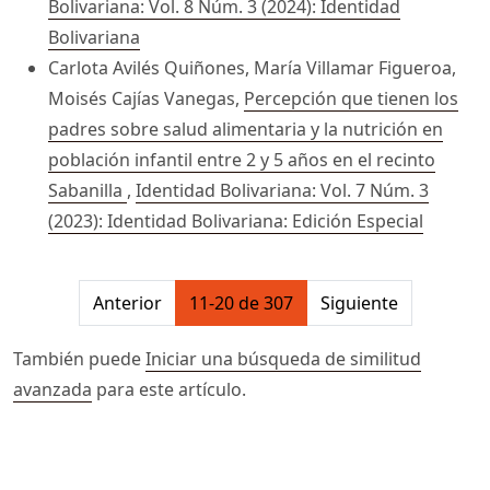
Bolivariana: Vol. 8 Núm. 3 (2024): Identidad
Bolivariana
Carlota Avilés Quiñones, María Villamar Figueroa,
Moisés Cajías Vanegas,
Percepción que tienen los
padres sobre salud alimentaria y la nutrición en
población infantil entre 2 y 5 años en el recinto
Sabanilla
,
Identidad Bolivariana: Vol. 7 Núm. 3
(2023): Identidad Bolivariana: Edición Especial
##issue.pagination##
Anterior
11-20 de 307
Siguiente
También puede
Iniciar una búsqueda de similitud
avanzada
para este artículo.