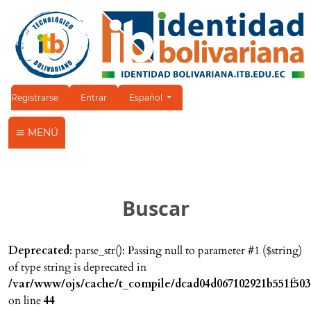
Cambiar el idioma. El idioma actual es:
Registrarse
Entrar
Español
MENÚ
Buscar
Deprecated
: parse_str(): Passing null to parameter #1 ($string)
of type string is deprecated in
/var/www/ojs/cache/t_compile/dcad04d067102921b551f503
on line
44