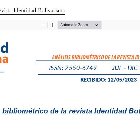
ulo
evista Identidad Bolivariana