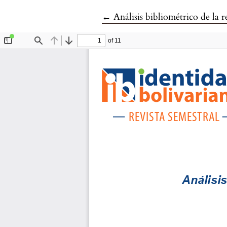
Volver a los detalles del artíc
←
Análisis bibliométrico de la r