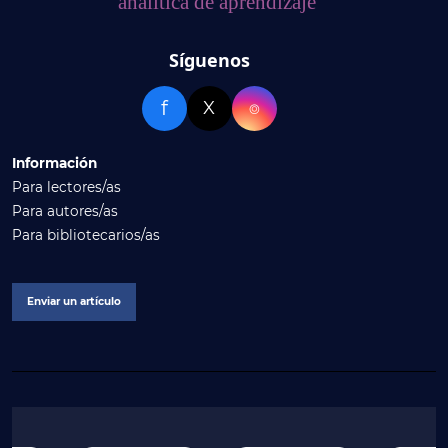
analítica de aprendizaje
Síguenos
f
X
⌾
Información
Para lectores/as
Para autores/as
Para bibliotecarios/as
Enviar un artículo