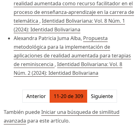
realidad aumentada como recurso facilitador en el
proceso de enseñanza-aprendizaje en la carrera de
telemática
,
Identidad Bolivariana: Vol. 8 Núm. 1
(2024): Identidad Bolivariana
Alexandra Patricia Juma Alba,
Propuesta
metodológica para la implementación de
aplicaciones de realidad aumentada para terapias
de reminiscencia
,
Identidad Bolivariana: Vol. 8
Núm. 2 (2024): Identidad Bolivariana
##issue.pagination##
Anterior
11-20 de 309
Siguiente
También puede
Iniciar una búsqueda de similitud
avanzada
para este artículo.