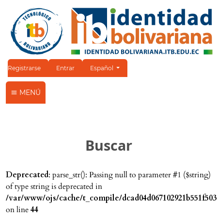
Cambiar el idioma. El idioma actual es:
Registrarse
Entrar
Español
MENÚ
Buscar
Deprecated
: parse_str(): Passing null to parameter #1 ($string)
of type string is deprecated in
/var/www/ojs/cache/t_compile/dcad04d067102921b551f503
on line
44