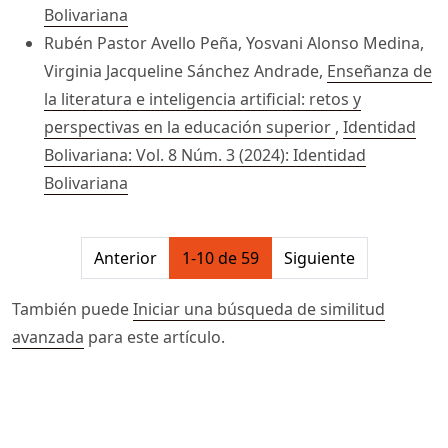
Bolivariana
Rubén Pastor Avello Peña, Yosvani Alonso Medina,
Virginia Jacqueline Sánchez Andrade,
Enseñanza de
la literatura e inteligencia artificial: retos y
perspectivas en la educación superior
,
Identidad
Bolivariana: Vol. 8 Núm. 3 (2024): Identidad
Bolivariana
##issue.pagination##
Anterior
1-10 de 59
Siguiente
También puede
Iniciar una búsqueda de similitud
avanzada
para este artículo.