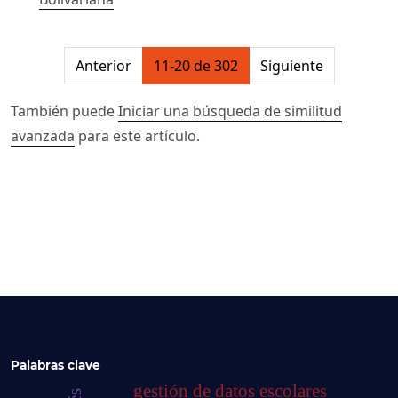
##issue.pagination##
Anterior
11-20 de 302
Siguiente
También puede
Iniciar una búsqueda de similitud
avanzada
para este artículo.
Palabras clave
gestión de datos escolares