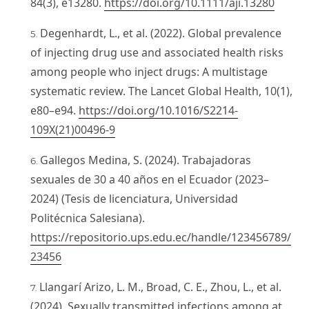
84(3), e13280.
https://doi.org/10.1111/aji.13280
Degenhardt, L., et al. (2022). Global prevalence
of injecting drug use and associated health risks
among people who inject drugs: A multistage
systematic review. The Lancet Global Health, 10(1),
e80–e94.
https://doi.org/10.1016/S2214-
109X(21)00496-9
Gallegos Medina, S. (2024). Trabajadoras
sexuales de 30 a 40 años en el Ecuador (2023–
2024) (Tesis de licenciatura, Universidad
Politécnica Salesiana).
https://repositorio.ups.edu.ec/handle/123456789/
23456
Llangarí Arizo, L. M., Broad, C. E., Zhou, L., et al.
(2024). Sexually transmitted infections among at