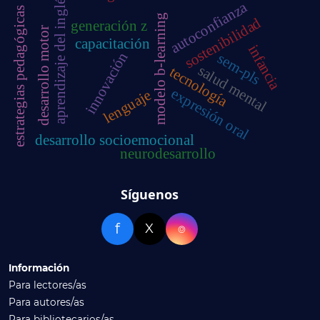
aprendizaje del inglés
autoconfianza
estrategias pedagógicas
modelo b-learning
sostenibilidad
generación z
desarrollo motor
capacitación
infancia
innovación
sem-pls
salud mental
tecnología
expresión oral
lenguaje
desarrollo socioemocional
neurodesarrollo
Síguenos
f
X
⌾
Información
Para lectores/as
Para autores/as
Para bibliotecarios/as