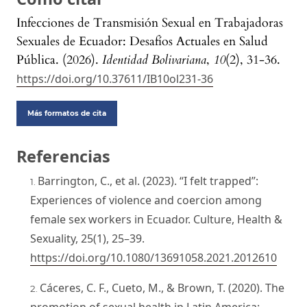
Infecciones de Transmisión Sexual en Trabajadoras
Sexuales de Ecuador: Desafíos Actuales en Salud
Pública. (2026).
Identidad Bolivariana
,
10
(2), 31-36.
https://doi.org/10.37611/IB10ol231-36
Más formatos de cita
Referencias
Barrington, C., et al. (2023). “I felt trapped”:
Experiences of violence and coercion among
female sex workers in Ecuador. Culture, Health &
Sexuality, 25(1), 25–39.
https://doi.org/10.1080/13691058.2021.2012610
Cáceres, C. F., Cueto, M., & Brown, T. (2020). The
promotion of sexual health in Latin America: