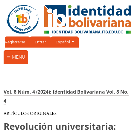
Cambiar el idioma. El idioma actual es:
Registrarse
Entrar
Español
MENÚ
Vol. 8 Núm. 4 (2024): Identidad Bolivariana Vol. 8 No.
4
ARTÍCULOS ORIGINALES
Revolución universitaria: