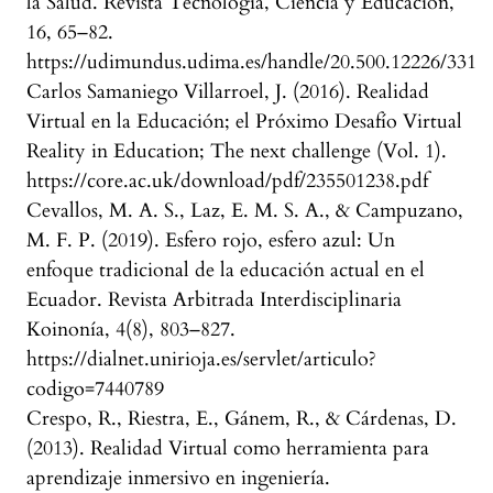
la Salud. Revista Tecnología, Ciencia y Educación,
16, 65–82.
https://udimundus.udima.es/handle/20.500.12226/331
Carlos Samaniego Villarroel, J. (2016). Realidad
Virtual en la Educación; el Próximo Desafío Virtual
Reality in Education; The next challenge (Vol. 1).
https://core.ac.uk/download/pdf/235501238.pdf
Cevallos, M. A. S., Laz, E. M. S. A., & Campuzano,
M. F. P. (2019). Esfero rojo, esfero azul: Un
enfoque tradicional de la educación actual en el
Ecuador. Revista Arbitrada Interdisciplinaria
Koinonía, 4(8), 803–827.
https://dialnet.unirioja.es/servlet/articulo?
codigo=7440789
Crespo, R., Riestra, E., Gánem, R., & Cárdenas, D.
(2013). Realidad Virtual como herramienta para
aprendizaje inmersivo en ingeniería.