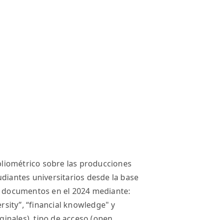
ibliométrico sobre las producciones
udiantes universitarios desde la base
20 documentos en el 2024 mediante:
ersity”, “financial knowledge" y
iginales), tipo de acceso (open