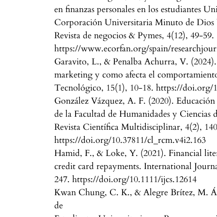
en finanzas personales en los estudiantes Un
Corporación Universitaria Minuto de Dios 
Revista de negocios & Pymes, 4(12), 49-59.
https://www.ecorfan.org/spain/research
Garavito, L., & Penalba Achurra, V. (2024). 
marketing y como afecta el comportamient
Tecnológico, 15(1), 10-18. https://doi.org/
González Vázquez, A. F. (2020). Educación f
de la Facultad de Humanidades y Ciencias d
Revista Científica Multidisciplinar, 4(2), 14
https://doi.org/10.37811/cl_rcm.v4i2.163
Hamid, F., & Loke, Y. (2021). Financial li
credit card repayments. International Journ
247. https://doi.org/10.1111/ijcs.12614
Kwan Chung, C. K., & Alegre Brítez, M. Án
de