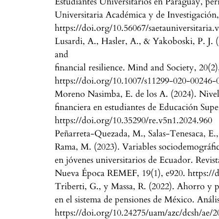
Estudiantes Universitarios en Paraguay, pe
Universitaria Académica y de Investigación,
https://doi.org/10.56067/saetauniversitaria.
Lusardi, A., Hasler, A., & Yakoboski, P. J. (
and
financial resilience. Mind and Society, 20(2
https://doi.org/10.1007/s11299-020-00246-
Moreno Nasimba, E. de los A. (2024). Nivel
financiera en estudiantes de Educación Super
https://doi.org/10.35290/re.v5n1.2024.960
Peñarreta-Quezada, M., Salas-Tenesaca, E., 
Rama, M. (2023). Variables sociodemográfica
en jóvenes universitarios de Ecuador. Revi
Nueva Época REMEF, 19(1), e920. https://d
Triberti, G., y Massa, R. (2022). Ahorro y
en el sistema de pensiones de México. Análi
https://doi.org/10.24275/uam/azc/dcsh/ae/2