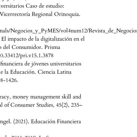
iversitarios Caso de estudio:
Vicerrectoría Regional Orinoquia.
journals/Negocios_y_PyMES/vol4num12/Revista_de_Nego
El impacto de la digitalización en el
o del Consumidor. Prisma
10.33412/pri.v15.1.3878
inanciera de jóvenes universitarios
e la Educación. Ciencia Latina
08-1426.
teracy, money management skill and
al of Consumer Studies, 45(2), 235–
gel. (2021). Educación Financiera