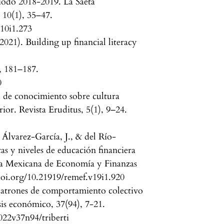
riodo 2018-2019. La Saeta
 10(1), 35–47.
v10i1.273
2021). Building up financial literacy
), 181–187.
0
 de conocimiento sobre cultura
ior. Revista Eruditus, 5(1), 9–24.
Álvarez-García, J., & del Río-
s y niveles de educación financiera
sta Mexicana de Economía y Finanzas
oi.org/10.21919/remef.v19i1.920
 patrones de comportamiento colectivo
sis económico, 37(94), 7-21.
022v37n94/triberti