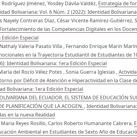
 Rodríguez-Jiménez, Yosdey Dávila-Valdéz,
Estrategia de f
idad Bolivariana: Vol. 6 Núm. 2 (2022): Identidad Bolivariana
s Nayely Contreras Díaz, César Vicente Ramírez-Gutiérrez, 
Fortalecimiento de las Competencias Digitales en los Doce
a Edición Especial
 Nathaly Valeria Pasato Villa , Fernando Enrique Marín Ma
mocionales en la Trayectoria Estudiantil de Estudiantes de
6): Identidad Bolivariana: 1era Edición Especial
ría del Rocío Vélez Potes , Sonia Guerra Iglesias ,
Activid
torno por Déficit de Atención e Hiperactividad en la Clase 
dad Bolivariana: 1era Edición Especial
OLIVARIANA DEL ECUADOR, EL SISTEMA DE EDUCACIÓN SU
DE PLANIFICACIÓN QUE LA ACOGEN.
,
Identidad Bolivariana:
idas en la nueva Realidad
a Maria Reyes Rosillo, Carlos Roberto Humanante Cabrera,
E
ucación Ambiental en Estudiantes de Sexto Año de Educaci