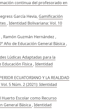
ormación continua del profesorado en
Segress García Hevia,
Gamificación
ntes
,
Identidad Bolivariana: Vol. 10
rín , Ramón Guzmán Hernández ,
 10° Año de Educación General Básica
,
ades Lúdicas Adaptadas para la
de Educación Física
,
Identidad
PERIOR ECUATORIANO Y LA REALIDAD
 Vol. 5 Núm. 2 (2021): Identidad
l Huerto Escolar como Recurso
ón General Básica
,
Identidad