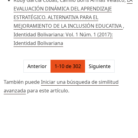
Rudy García Cobas, Camilo Boris Armas Velasco,
LA
EVALUACIÓN DINÁMICA DEL APRENDIZAJE
ESTRATÉGICO. ALTERNATIVA PARA EL
MEJORAMIENTO DE LA INCLUSIÓN EDUCATIVA
,
Identidad Bolivariana: Vol. 1 Núm. 1 (2017):
Identidad Bolivariana
##issue.pagination##
Anterior
1-10 de 302
Siguiente
También puede
Iniciar una búsqueda de similitud
avanzada
para este artículo.