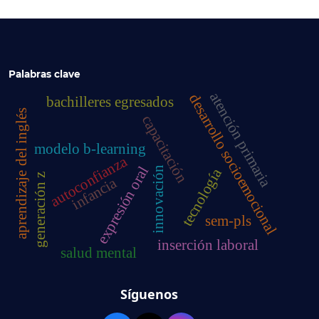
Palabras clave
atención primaria
desarrollo socioemocional
bachilleres egresados
aprendizaje del inglés
capacitación
modelo b-learning
autoconfianza
expresión oral
innovación
tecnología
generación z
infancia
sem-pls
inserción laboral
salud mental
Síguenos