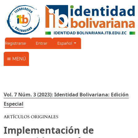
Cambiar el idioma. El idioma actual es:
Registrarse
Entrar
Español
MENÚ
Vol. 7 Núm. 3 (2023): Identidad Bolivariana: Edición
Especial
ARTÍCULOS ORIGINALES
Implementación de