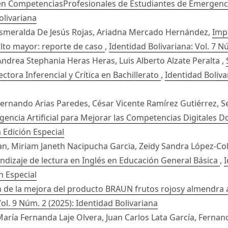
 en CompetenciasProfesionales de Estudiantes de Emergen
olivariana
Esmeralda De Jesús Rojas, Ariadna Mercado Hernández,
Impa
ulto mayor: reporte de caso
,
Identidad Bolivariana: Vol. 7 N
ndrea Stephania Heras Heras, Luis Alberto Alzate Peralta ,
ctora Inferencial y Crítica en Bachillerato
,
Identidad Boliva
Fernando Arias Paredes, César Vicente Ramírez Gutiérrez, S
gencia Artificial para Mejorar las Competencias Digitales 
a Edición Especial
n, Miriam Janeth Nacipucha Garcia, Zeidy Sandra López-Col
ndizaje de lectura en Inglés en Educación General Básica
,
I
n Especial
 de la mejora del producto BRAUN frutos rojosy almendra a
Vol. 9 Núm. 2 (2025): Identidad Bolivariana
María Fernanda Laje Olvera, Juan Carlos Lata García, Ferna