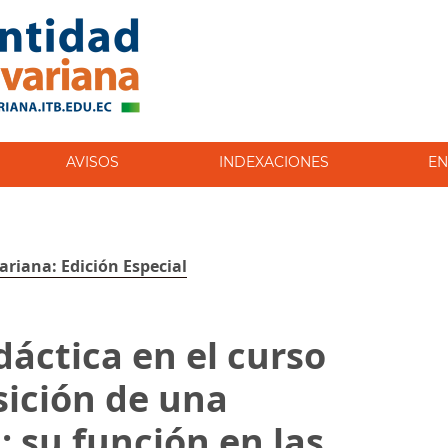
AVISOS
INDEXACIONES
EN
variana: Edición Especial
idáctica en el curso
sición de una
 su función en las