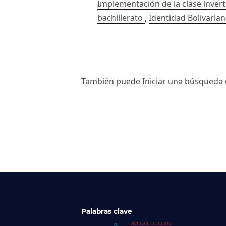
Implementación de la clase inver
bachillerato
,
Identidad Bolivarian
##issue.paginati
También puede
Iniciar una búsqueda 
Palabras clave
atención primaria