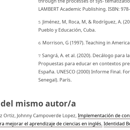
through the processes of sys- tematizatio
LAMBERT Academic Publishing. ISBN: 978-
Jiménez, M, Roca, M, & Rodríguez, A. (201
Pueblo y Educación, Cuba.
Morrison, G (1997). Teaching in America
Sangrá, A. et al. (2020). Decálogo para l
Propuestas para educar en contextos pres
España. UNESCO (2000) Informe Final. Fo
Senegal). París.
s del mismo autor/a
z Ortiz, Johnny Campoverde Lopez,
Implementación de con
ra mejorar el aprendizaje de ciencias en inglés
,
Identidad Bo