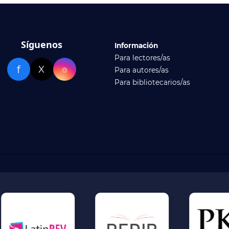
Síguenos
Información
Para lectores/as
f
X
⌾
Para autores/as
Para bibliotecarios/as