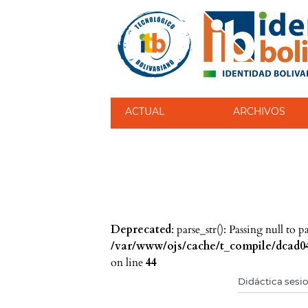
ACTUAL
ARCHIVOS
Deprecated
: parse_str(): Passing null to 
/var/www/ojs/cache/t_compile/dcad04
on line
44