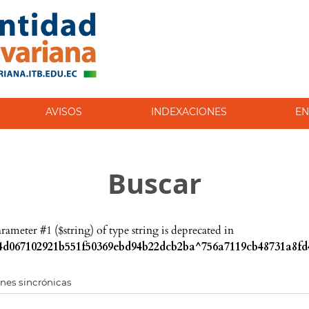
AVISOS
INDEXACIONES
EN
Buscar
parameter #1 ($string) of type string is deprecated in
d067102921b551f50369ebd94b22dcb2ba^756a7119cb48731a8fd4